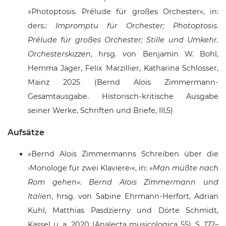
Photoptosis. Prélude für großes Orchester
, in:
ders.:
Impromptu für Orchester; Photoptosis.
Prélude für großes Orchester; Stille und Umkehr.
Orchesterskizzen
, hrsg. von Benjamin W. Bohl,
Hemma Jäger, Felix Marzillier, Katharina Schlosser,
Mainz 2025 (Bernd Alois Zimmermann-
Gesamtausgabe. Historisch-kritische Ausgabe
seiner Werke, Schriften und Briefe, III,5)
Aufsätze
Bernd Alois Zimmermanns Schreiben über die
Monologe für zwei Klaviere
, in:
Man müßte nach
Rom gehen
. Bernd Alois Zimmermann und
Italien
, hrsg. von Sabine Ehrmann-Herfort, Adrian
Kuhl, Matthias Pasdzierny und Dörte Schmidt,
Kassel u. a. 2020 (Analecta musicologica 55), S. 172–